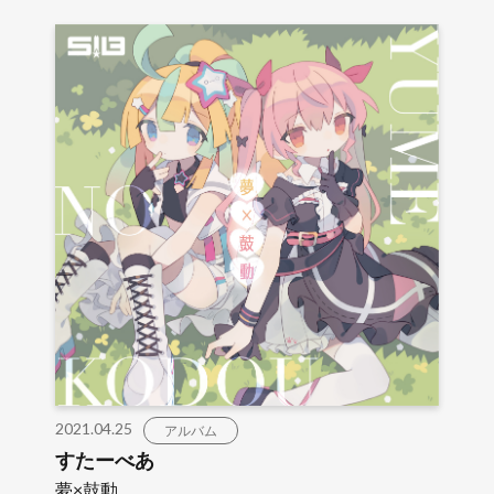
2021.04.25
アルバム
すたーべあ
夢×鼓動