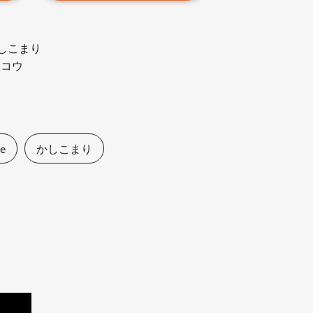
 ：かしこまり
赤山コウ
pe
かしこまり