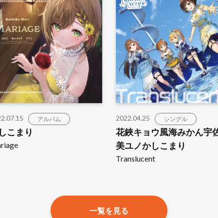
2.07.15
2022.04.25
アルバム
シングル
しこまり
花鋏キョウ風海みかん宇
riage
美ユノかしこまり
Translucent
一覧を見る