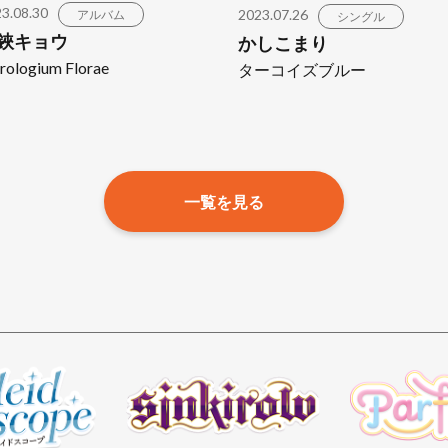
3.08.30
2023.07.26
アルバム
シングル
鋏キョウ
かしこまり
rologium Florae
ターコイズブルー
一覧を見る