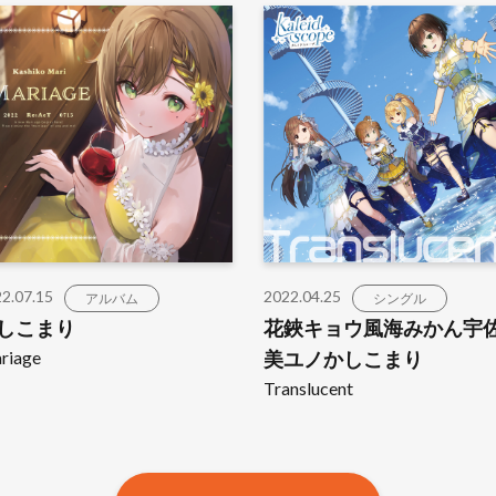
2.07.15
2022.04.25
アルバム
シングル
しこまり
花鋏キョウ風海みかん宇
riage
美ユノかしこまり
Translucent