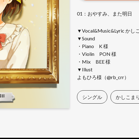
01：おやすみ、また明日
▼Vocal&Music&Lyric か
▼Sound
・Piano K 様
・Violin PON 様
・Mix BEE 様
▼Illust
よもひろ様（@rb_crr）
シングル
かしこま