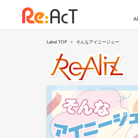
A
Label TOP
>
そんなアイニージュー