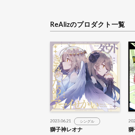
ReAliz
のプロダクト一覧
2023.06.21
202
シングル
獅子神レオナ
獅