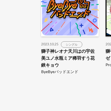
2023.10.25
202
シングル
獅子神レオナ天川はの宇佐
獅
美ユノ水瓶ミア稀羽すう花
ゼ
鋏キョウ
Pro
ByeByeバッドエンド