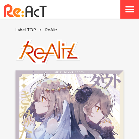
Label TOP
>
ReAliz