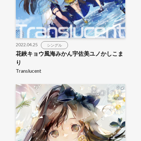
2022.04.25
シングル
花鋏キョウ風海みかん宇佐美ユノかしこま
り
Translucent