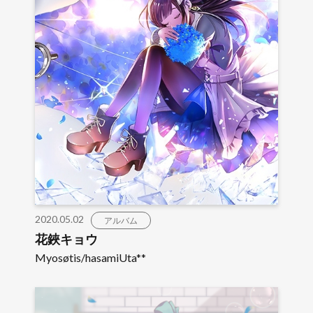
2020.05.02
アルバム
花鋏キョウ
Myosøtis/hasamiUta**