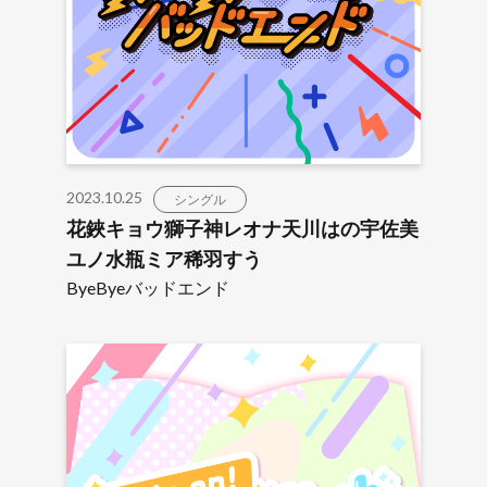
2023.10.25
シングル
花鋏キョウ獅子神レオナ天川はの宇佐美
ユノ水瓶ミア稀羽すう
ByeByeバッドエンド