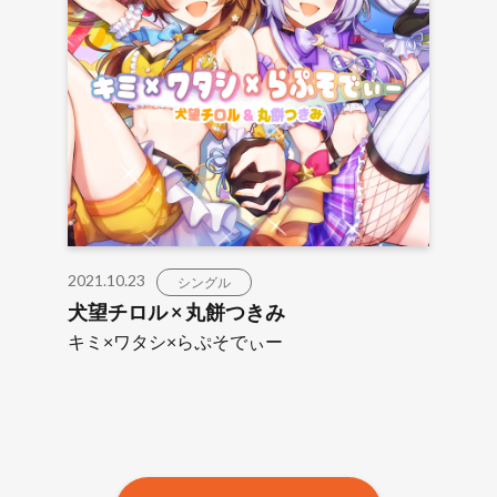
2021.10.23
シングル
犬望チロル × 丸餅つきみ
キミ×ワタシ×らぷそでぃー