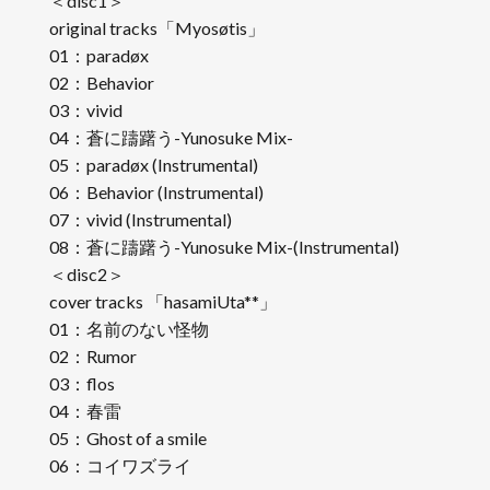
＜disc1＞
original tracks「Myosøtis」
01：paradøx
02：Behavior
03：vivid
04：蒼に躊躇う-Yunosuke Mix-
05：paradøx (Instrumental)
06：Behavior (Instrumental)
07：vivid (Instrumental)
08：蒼に躊躇う-Yunosuke Mix-(Instrumental)
＜disc2＞
cover tracks 「hasamiUta**」
01：名前のない怪物
02：Rumor
03：flos
04：春雷
05：Ghost of a smile
06：コイワズライ