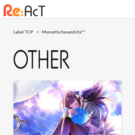
Label TOP
>
Myosøtis/hasamiUta**