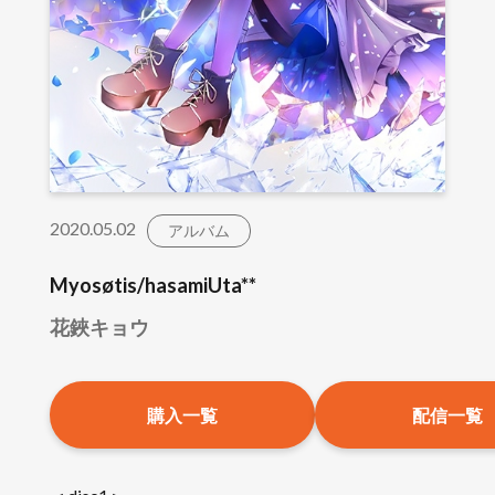
2020.05.02
アルバム
Myosøtis/hasamiUta**
花鋏キョウ
購入一覧
配信一覧