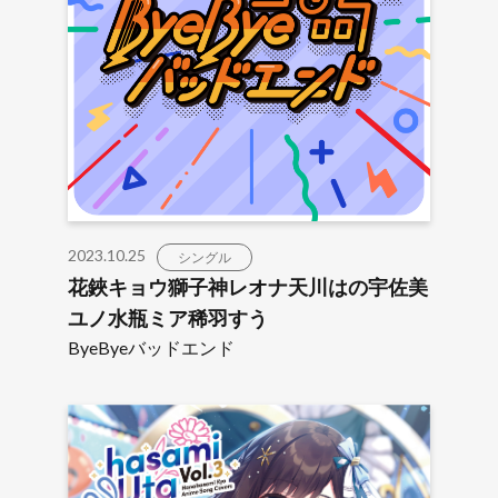
2023.10.25
シングル
花鋏キョウ獅子神レオナ天川はの宇佐美
ユノ水瓶ミア稀羽すう
ByeByeバッドエンド