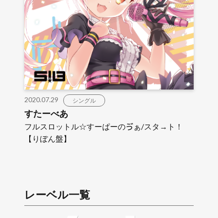
2020.07.29
シングル
すたーべあ
フルスロットル☆すーぱーのゔぁ/スタ→ト！
【りぼん盤】
レーベル一覧