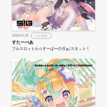
2020.07.29
シングル
すたーべあ
フルスロットル☆すーぱーのゔぁ/スタ→ト！