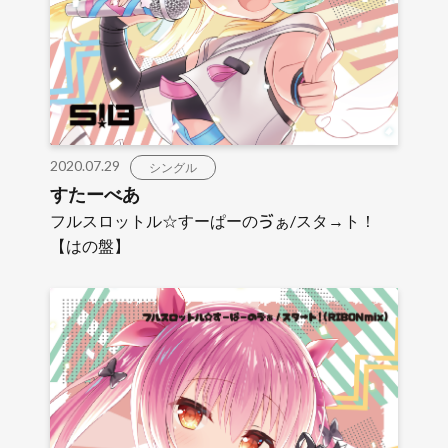
2020.07.29
シングル
すたーべあ
フルスロットル☆すーぱーのゔぁ/スタ→ト！
【はの盤】