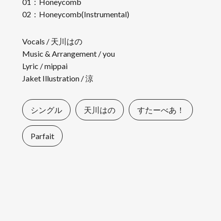
01：Honeycomb
02：Honeycomb(Instrumental)
Vocals / 天川はの
Music & Arrangement / you
Lyric / mippai
Jaket Illustration / 涼
シングル
天川はの
すたーべあ！
Parfait