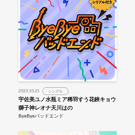
2023.10.25
シングル
宇佐美ユノ水瓶ミア稀羽すう花鋏キョウ
獅子神レオナ天川はの
ByeByeバッドエンド