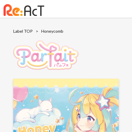
Label TOP
>
Honeycomb