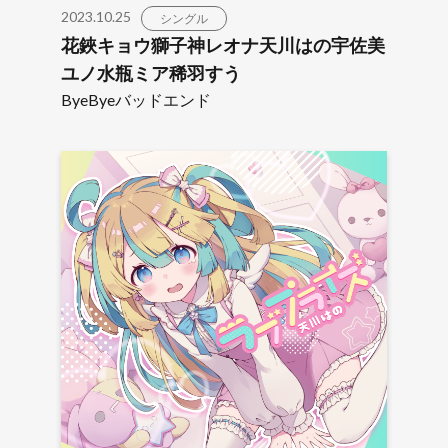
2023.10.25
シングル
花鋏キョウ獅子神レオナ天川はの宇佐美
ユノ水瓶ミア稀羽すう
ByeByeバッドエンド