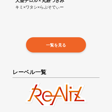
犬望チロル × 丸餅つきみ
キミ×ワタシ×らぷそでぃー
一覧を見る
レーベル一覧