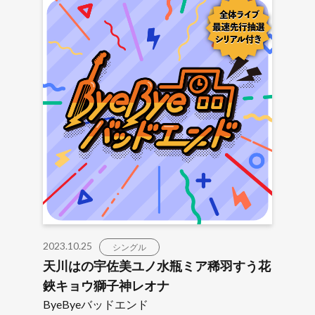
2023.10.25
シングル
天川はの宇佐美ユノ水瓶ミア稀羽すう花
鋏キョウ獅子神レオナ
ByeByeバッドエンド