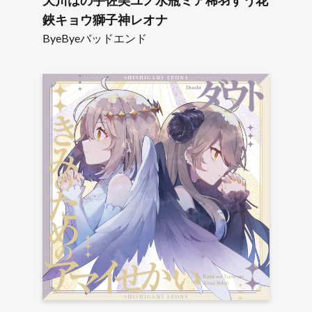
天川はの宇佐美ユノ水瓶ミア稀羽すう花
鋏キョウ獅子神レオナ
ByeByeバッドエンド