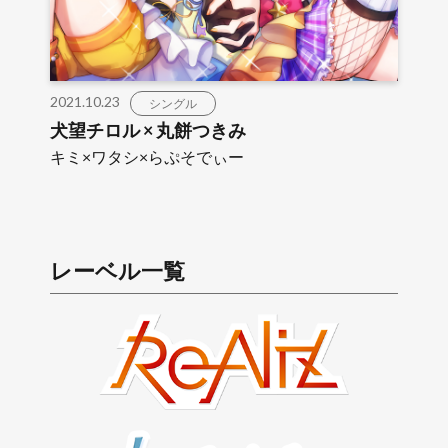
2021.10.23
シングル
犬望チロル × 丸餅つきみ
キミ×ワタシ×らぷそでぃー
レーベル一覧