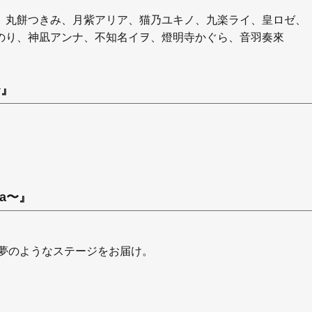
、丸餅つきみ、月紫アリア、猫乃ユキノ、九楽ライ、皇ロゼ、
のり、神凪アンナ、不知名イヲ、燈明寺かぐら、音羽奏來
〜』
ia〜』
、夢のようなステージをお届け。