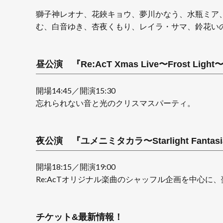
獅子神レオナ、花鋏キョウ、夢川かなう、水瓶ミア
む、白音ゆき、杏夜くもり、レイラ・サマ、鈴花い
昼公演 『Re:AcT Xmas Live〜Frost Light
開場14:45／開演15:30
忘れられない音と光のクリスマスパーティ。
夜公演 『ユメニミタカラ〜Starlight Fantas
開場18:15／開演19:00
Re:AcTオリジナル楽曲のシャッフル企画を中心に
チケット&最新情報！