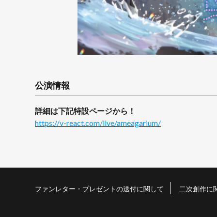
公演情報
詳細は下記特設ページから！
https://v-react.com/live/ameagarium/
ファンレター・プレゼントの送付に関して
二次創作に