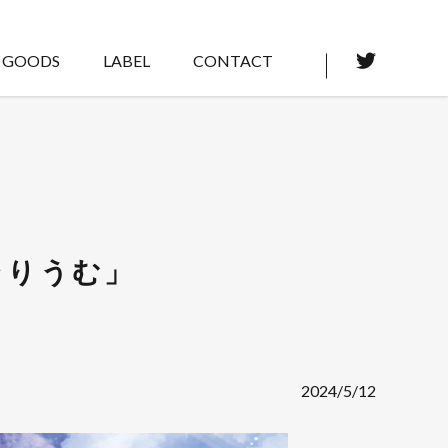
GOODS
LABEL
CONTACT
「雨↑りうむ」
2024/5/12