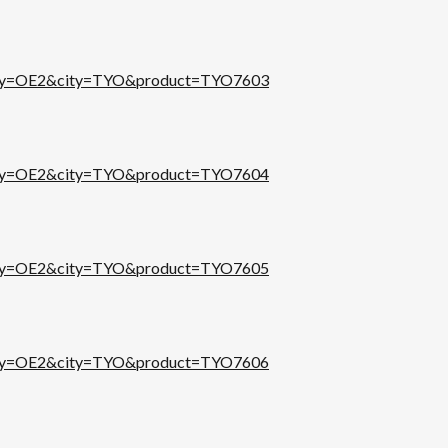
）
untry=OE2&city=TYO&product=TYO7603
）
untry=OE2&city=TYO&product=TYO7604
）
untry=OE2&city=TYO&product=TYO7605
）
untry=OE2&city=TYO&product=TYO7606
）