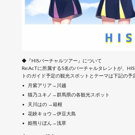
◆『HISバーチャルツアー』について
Re:AcTに所属する5名のバーチャルタレントが
トのガイド予定の観光スポットとテーマは下記の予
月紫アリア→川越
猫乃ユキノ→群馬県の各観光スポット
天川はの →箱根
花鋏キョウ→伊豆大島
姫熊りぼん→浅草