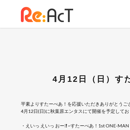
4月12日（日）す
平素よりすたーべあ！を応援いただきありがとうご
4月12日(日)に秋葉原エンタスにて開催を予定し
・えいっ えいっ おー❕❗️ ~すたーべあ！1st ONE-MAN L