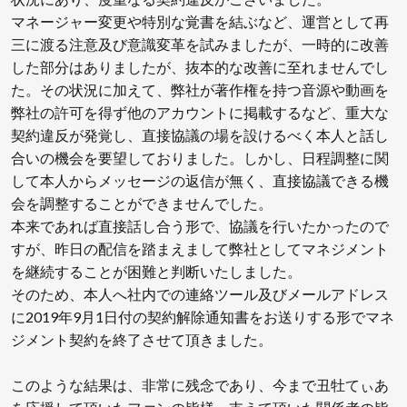
マネージャー変更や特別な覚書を結ぶなど、運営として再
三に渡る注意及び意識変革を試みましたが、一時的に改善
した部分はありましたが、抜本的な改善に至れませんでし
た。その状況に加えて、弊社が著作権を持つ音源や動画を
弊社の許可を得ず他のアカウントに掲載するなど、重大な
契約違反が発覚し、直接協議の場を設けるべく本人と話し
合いの機会を要望しておりました。しかし、日程調整に関
して本人からメッセージの返信が無く、直接協議できる機
会を調整することができませんでした。
本来であれば直接話し合う形で、協議を行いたかったので
すが、昨日の配信を踏まえまして弊社としてマネジメント
を継続することが困難と判断いたしました。
そのため、本人へ社内での連絡ツール及びメールアドレス
に2019年9月1日付の契約解除通知書をお送りする形でマネ
ジメント契約を終了させて頂きました。
このような結果は、非常に残念であり、今まで丑牡てぃあ